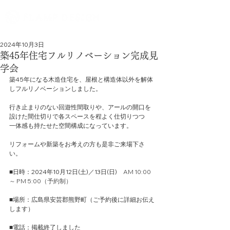
2024年10月3日
築45年住宅フルリノベーション完成見
学会
築45年になる木造住宅を、屋根と構造体以外を解体
しフルリノベーションしました。
行き止まりのない回遊性間取りや、アールの開口を
設けた間仕切りで各スペースを程よく仕切りつつ
一体感も持たせた空間構成になっています。
リフォームや新築をお考えの方も是非ご来場下さ
い。
■日時：2024年10月12日(土)／13日(日)　
AM 10:00 
～ PM 5:00（予約制）
■場所：広島県安芸郡熊野町（ご予約後に詳細お伝え
します）
■電話：掲載終了しました