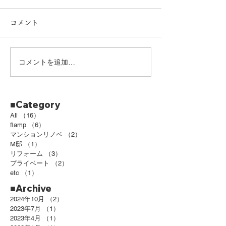
コメント
新事務所オープン
小さな事務所工
コメントを追加…
■Category
All
（16）
16件の記事
flamp
（6）
6件の記事
マンションリノベ
（2）
2件の記事
M邸
（1）
1件の記事
リフォーム
（3）
3件の記事
プライベート
（2）
2件の記事
etc
（1）
1件の記事
■Archive
2024年10月
（2）
2件の記事
2023年7月
（1）
1件の記事
2023年4月
（1）
1件の記事