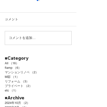
コメント
島根リフォーム工事
リフォーム打合
コメントを追加…
■Category
All
（16）
16件の記事
flamp
（6）
6件の記事
マンションリノベ
（2）
2件の記事
M邸
（1）
1件の記事
リフォーム
（3）
3件の記事
プライベート
（2）
2件の記事
etc
（1）
1件の記事
■Archive
2024年10月
（2）
2件の記事